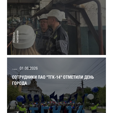
и
Н
о
в
о
с
т
и
к
о
м
п
а
н
и
01.06.2026
Сотрудники ПАО "ТГК-14" отметили День
города
СОТРУДНИКИ ПАО "ТГК-14" ОТМЕТИЛИ ДЕНЬ
ГОРОДА