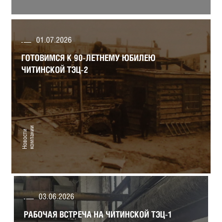
01.07.2026
Готовимся к 90-летнему юбилею Читинской
ТЭЦ-2.
ГОТОВИМСЯ К 90-ЛЕТНЕМУ ЮБИЛЕЮ
ЧИТИНСКОЙ ТЭЦ-2
Страницы истории ПАО «ТГК-14».
и
Н
о
в
о
с
т
и
к
о
м
п
а
н
и
03.06.2026
Рабочая встреча на Читинской ТЭЦ-1
РАБОЧАЯ ВСТРЕЧА НА ЧИТИНСКОЙ ТЭЦ-1