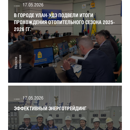
17.05.2026
В ГОРОДЕ УЛАН-УДЭ ПОДВЕЛИ ИТОГИ
ПРОХОЖДЕНИЯ ОТОПИТЕЛЬНОГО СЕЗОНА 2025-
2026 ГГ.
и
Н
о
в
о
с
т
и
к
о
м
п
а
н
и
17.05.2026
ЭФФЕКТИВНЫЙ ЭНЕРГОТРЕЙДИНГ