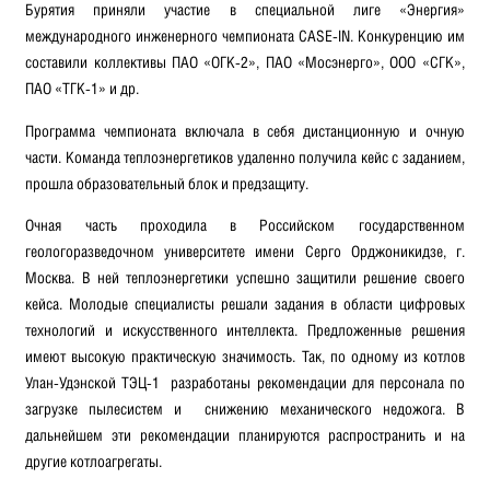
Бурятия приняли участие в специальной лиге «Энергия»
международного инженерного чемпионата CASE-IN. Конкуренцию им
составили коллективы ПАО «ОГК-2», ПАО «Мосэнерго», ООО «СГК»,
ПАО «ТГК-1» и др.
Программа чемпионата включала в себя дистанционную и очную
части. Команда теплоэнергетиков удаленно получила кейс с заданием,
прошла образовательный блок и предзащиту.
Очная часть проходила в Российском государственном
геологоразведочном университете имени Серго Орджоникидзе, г.
Москва. В ней теплоэнергетики успешно защитили решение своего
кейса. Молодые специалисты решали задания в области цифровых
технологий и искусственного интеллекта. Предложенные решения
имеют высокую практическую значимость. Так, по одному из котлов
Улан-Удэнской ТЭЦ-1 разработаны рекомендации для персонала по
загрузке пылесистем и снижению механического недожога. В
дальнейшем эти рекомендации планируются распространить и на
другие котлоагрегаты.