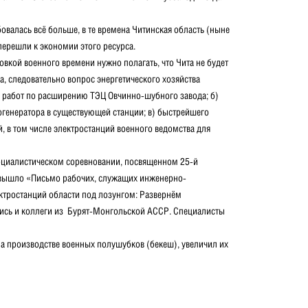
овалась всё больше, в те времена Читинская область (ныне
ерешли к экономии этого ресурса.
овкой военного времени нужно полагать, что Чита не будет
, следовательно вопрос энергетического хозяйства
 работ по расширению ТЭЦ Овчинно-шубного завода; б)
огенератора в существующей станции; в) быстрейшего
, в том числе электростанций военного ведомства для
социалистическом соревновании, посвященном 25-й
 вышло «Письмо рабочих, служащих инженерно-
ктростанций области под лозунгом: Развернём
лись и коллеги из Бурят-Монгольской АССР. Специалисты
а производстве военных полушубков (бекеш), увеличил их