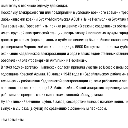
шил тёплую верхнюю одежду для солдат.
Поскольку электроэнергии для предприятий в условиях военного времени треб
Забайкальский край) и Бурят-Монгольская АССР (Ныне Республика Бурятия) п
Тем временем, Горсовет Читы принял решение: «В связи с создавшейся обстан
иметь крупной электрической станции, покрывающей полностью нужды города
должен решаться форсированным путём по линии: а) быстрейшего окончания
расширением Черновской электростанции до 6600 Квт путем постановки турб
окончания Кадалинской электростанции и ряда мелких ведомственных станций
обеспечения электроэнергией Антипихи и Песчанки».
В 1943 году энергетики Читинской области приняли участие во Всесоюзном 
годовщине Красной Армии. 10 января 1943 года в «Забайкальском рабочем»
технических работников Кадалинской электростанции ко всем работникам эле
соревнование электростанций Забайкалья!»... К этой инициативе присоедини
работали на пределе: своих сил и возможностей оборудования.
Ну а Читинский Овчинно-шубный завод, сосредоточившись с началом войны н
выпуск в 2,5 раза (в сутки) по сравнению с довоенным периодом.
Тем временем