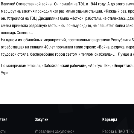
Великой Отечественной войны. Он пришёл на ТЭЦ в 1944 году. А до этого выуч
маршрут на занятия проходил как раз мимо здания станции. «Каждый раз, прох
он. Устроился на ТЭЦ. Дисциплина была жёсткой, работали, не отвлекаясь, д
смена принесла радостную весть: «Вы почему сидите, не пляшете? Война зако
площадь Советов...
На одном из юбилейных мероприятий, посвященных энергетике Республики Бу
отработавшая на станции 40 лет прочитала такие строки: «Boйнa, разруха, пере
трудовой стояла, бесперебойно город светом и теплом снабжала»… Лучше и 
По материалам 9mai.ru, «Забайкальский рабочий», «Аригус-ТВ», «Энергетика
Удэ»
ятия
Закупки
Карьера
сти
Управление закупочной
Работа в ПАО "ТГК