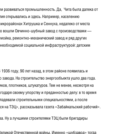
ми развиваться промышленность. Да, Чита была далека от
ятия открывались и здесь. Например, населению
 микрорайонах Хитрушка и Сеннуха, недалеко от места
рого вошли Овчинно-шубный завод с производствами —
мойка, ремонтно-механический завод и ряд других
с необходимой социальной инфраструктурой: детским
 1936 году, 90 лет назад, в этом районе появилась и
 завода. На строительство энергообъекта ушло два года.
ов, плотников, штукатуров. Тем не менее, несмотря на
годаря своему упорству и преданностью делу: в то время
ладевали строительными специальностями, а после
ся на ТЭЦ», рассказывала газета «Забайкальский рабочий».
ова. Ну а лучшими строителями ТЭЦ были бригадиры
Великой Отечественной войны. Именно «шубзавод» тогда