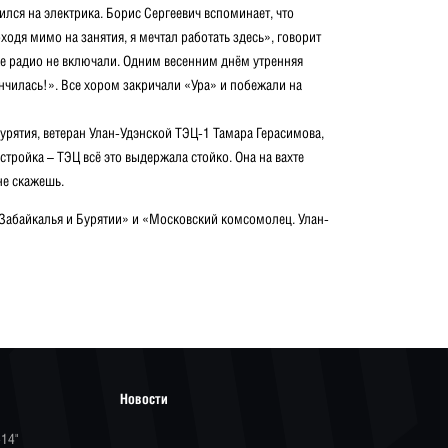
ился на электрика. Борис Сергеевич вспоминает, что
одя мимо на занятия, я мечтал работать здесь», говорит
аже радио не включали. Одним весенним днём утренняя
нчилась!». Все хором закричали «Ура» и побежали на
рятия, ветеран Улан-Удэнской ТЭЦ-1 Taмapa Герасимова,
стройка – TЭЦ всё это выдержала стойко. Она на вахте
не скажешь.
 Забайкалья и Бурятии» и «Московский комсомолец. Улан-
Новости
-14"