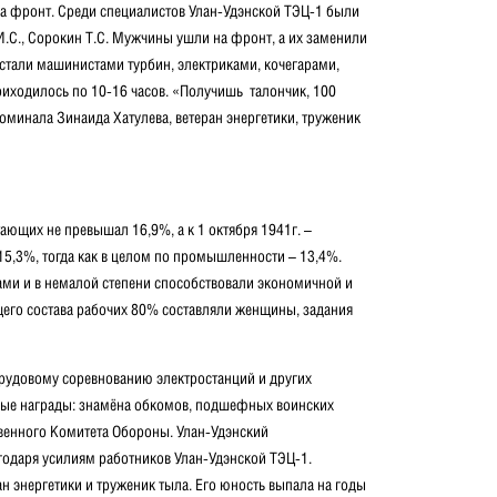
на фронт. Среди специалистов Улан-Удэнской ТЭЦ-1 были
 И.С., Сорокин Т.С. Мужчины ушли на фронт, а их заменили
али машинистами турбин, электриками, кочегарами,
риходилось по 10-16 часов. «Получишь талончик, 100
оминала Зинаида Xaтyлeвa, ветеран энергетики, труженик
ающих не превышал 16,9%, а к 1 октября 1941г. –
15,3%, тогда как в целом по промышленности – 13,4%.
ами и в немалой степени способствовали экономичной и
бщего состава рабочих 80% составляли женщины, задания
рудовому соревнованию электростанций и других
ные награды: знамёна обкомов, подшефных воинских
твенного Комитета Обороны. Улан-Удэнский
годаря усилиям работников Улан-Удэнской ТЭЦ-1.
н энергетики и труженик тыла. Его юность выпала на годы