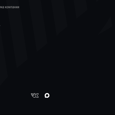
ика компании
ь