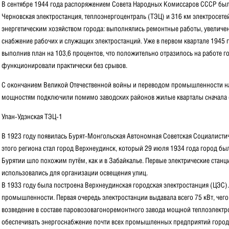
В сентябре 1944 года распоряжением Совета Народных Комиссаров СССР был
Черновская электростанция, теплоэнергоцентраль (ТЭЦ) и 316 км электросет
энергетическим хозяйством города: выполнялись ремонтные работы, увеличе
снабжение рабочих и служащих электростанций. Уже в первом квартале 1945 г
выполнив план на 103,6 процентов, что положительно отразилось на работе г
функционировали практически без срывов.
С окончанием Великой Отечественной войны и переводом промышленности на
мощностям подключили помимо заводских районов жилые кварталы сначала о
Улан-Удэнская ТЭЦ-1
B 1923 году появилась Бурят-Монгольская Автономная Советская Социалистич
этого региона стал город Верхнеудинск, который 29 июля 1934 года город бы
Бурятии шло похожим путём, как и в Забайкалье. Первые электрические стан
использовались для организации освещения улиц.
В 1933 году была построена Верхнеудинская городская электростанция (ЦЭС)
промышленности. Первая очередь электростанции выдавала всего 75 кВт, чего 
возведение в составе паровозовагоноремонтного завода мощной теплоэлектро
обеспечивать энергоснабжение почти всех промышленных предприятий город