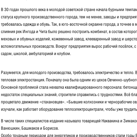
В 30 годах прошлого века в молодой советской стране начала бурными темпа
статуса крупного производственного города, тем не менее, заводы и предпри
требовалась одежда и обувь. Так, в юго-восточной окраине города, а точнее в
слияния рек Ингода и Чита было решено построить комбинат, в состав кото
меховых и обувных изделий, кожевенный завод, клееваренный завод и шерсто
вспомогательных производств. Вокруг предприятия вырос рабочий посёлок, 
садом, школой, амбулаторией и клубом.
Разумеется, для молодого производства, требовалось электричество и тепло. В
тепловая электростанция. Поначалу она была одним из цехов Овчинно-шубного
Основной проблемой стала нехватка квалифицированного персонала: бетонщик
недостаток специальных знаний, строители справились с трудностями. Всё бла
процветало движение «стахановцев». «Бывшие колхозники и чернорабочие ов
изучали, как работает оборудование теплоэлектроцентрали, чтобы уже трудить
В числе таких специалистов издание называло товарищей Наквакина и Зимак
Ванюшкин, Башмаков и Борисов.
Особо трудным периодом для энергетиков и производственников стали годы 