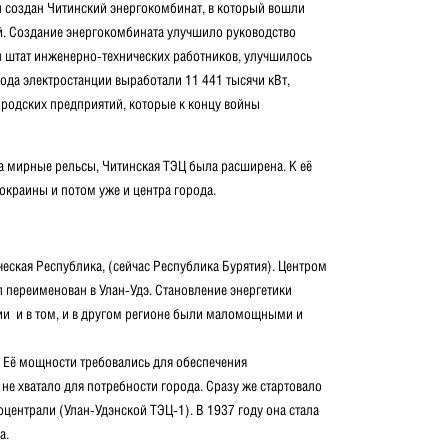
 создан Читинский энергокомбинат, в который вошли
ей. Создание энергокомбината улучшило руководство
н штат инженерно-технических работников, улучшилось
ода электростанции выработали 11 441 тысячи кВт,
ородских предприятий, которые к концу войны
 мирные рельсы, Читинская ТЭЦ была расширена. К её
краины и потом уже и центра города.
еская Республика, (сейчас Республика Бурятия). Центром
л переименован в Улан-Удэ. Становление энергетики
ции и в том, и в другом регионе были маломощными и
. Её мощности требовались для обеспечения
не хватало для потребности города. Сразу же стартовало
централи (Улан-Удэнской ТЭЦ-1). В 1937 году она стала
а.