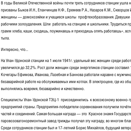
В годы Великой Отечественной войны почти треть сотрудников станции ушла 
призваны Быков И.Н., Епанчинцев Н.Ф., Еремеев Р.А., Назаров К.М., Скворцов
женщины — домохозяйки и учащиеся школы профтехобразования. Девушки ст
рабочими золоудаления. Шли работать на станцию и школьники. Трудиться п
гpaмм xлeба, каши, сходишь, поужинаешь и приходишь опять работаешь», всп
тыла.
Интересно, что...
На Улан-Удэнской станции на 1 июля 1941г. удельный вес женщин среди работ
увеличился до 32,2%. Рост доли женщин среди энергетиков станции составил 
Кочегары Ефимова, Иванова, Лазебная и Баннова работали наравне с мужчин
безаварийной работе на обслуживаемых ими котлах. В электроцехе, где из о
выполнялись вовремя, безаварийно и качественно.
Специалисты Улан-Удэнской ТЭЦ-1 присоединились к всесоюзному военно-т
предприятий страны. Предприятия-победители соревнования получили почёт
частей и соединений. Самая большая награда — это Красное знамя Государс
паровозовагоноремонтный завод трижды получал эту награду, во многом бла
Среди сотрудников станции был и 17-летний Борис Михайлов, будущий ветера