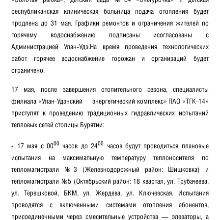
республиканская клиническая больница подача отопления будет
продлена до 31 мая. Графики ремонтов и ограничения жителей по
горячему водоснабжению подписаны исогласованы с
Администрацией Улан-Удэ.На время проведения технологических
работ горячее водоснабжение горожан и организаций будет
ограничено.
17 мая, после завершения отопительного сезона, специалисты
филиала «Улан-Удэнский энергетический комплекс» ПАО «ТГК-14»
приступят к проведению традиционных гидравлических испытаний
тепловых сетей столицы Бурятии:
00
00
- 17 мая с 00
часов до 24
часов будут проводиться плановые
испытания на максимальную температуру теплоносителя по
тепломагистрали №3 (Железнодорожный район: Шишковка) и
тепломагистрали №5 (Октябрьский район: 18 квартал, ул. Трубачеева,
ул. Терешковой, БКМ, ул. Жердева, ул. Ключевская. Испытания
проводятся с включенными системами отопления абонентов,
присоединенными через смесительные устройства — элеваторы, а